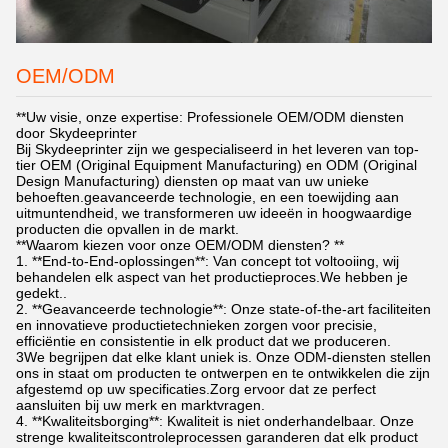
OEM/ODM
**Uw visie, onze expertise: Professionele OEM/ODM diensten
door Skydeeprinter
Bij Skydeeprinter zijn we gespecialiseerd in het leveren van top-
tier OEM (Original Equipment Manufacturing) en ODM (Original
Design Manufacturing) diensten op maat van uw unieke
behoeften.geavanceerde technologie, en een toewijding aan
uitmuntendheid, we transformeren uw ideeën in hoogwaardige
producten die opvallen in de markt.
**Waarom kiezen voor onze OEM/ODM diensten? **
1. **End-to-End-oplossingen**: Van concept tot voltooiing, wij
behandelen elk aspect van het productieproces.We hebben je
gedekt..
2. **Geavanceerde technologie**: Onze state-of-the-art faciliteiten
en innovatieve productietechnieken zorgen voor precisie,
efficiëntie en consistentie in elk product dat we produceren.
3We begrijpen dat elke klant uniek is. Onze ODM-diensten stellen
ons in staat om producten te ontwerpen en te ontwikkelen die zijn
afgestemd op uw specificaties.Zorg ervoor dat ze perfect
aansluiten bij uw merk en marktvragen.
4. **Kwaliteitsborging**: Kwaliteit is niet onderhandelbaar. Onze
strenge kwaliteitscontroleprocessen garanderen dat elk product