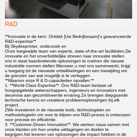
R&D
**Innovatie in de kern: Ontdek [Uw Bedrijfsnaam]'s geavanceerde
R&D-expertise**
Bij Skydeeprinter, onderzoek en
Onze toegewijde team van experts, state-of-the-art faciliteiten,De
innovatie en het onverbiddelijke streven naar innovatie stellen
ons in staat baanbrekende oplossingen te creëren die nieuwe
industriële normen stellen.Wanneer u met ons samenwerkt, krijgt
u toegang tot de nieuwste ontwikkelingen en een toewijding om
de grenzen van wat mogelijk is te verleggen.
**Waarom onze R & D-capaciteiten opvallen:**
1. **World-Class Expertise**: Ons R&D-team bestaat uit
hoogopgeleide wetenschappers, ingenieurs en innovators met
decennia aan gecombineerde ervaring.Ze brengen diepgaande
technische kennis en creatieve probleemoplossingen bij elk
project..
2We investeren in de nieuwste tools, technologieën en
methodologieën om voor te blijven.ons R&D-proces is ontworpen
voor precisie en efficiëntie.
3. **Customer-Driven Innovation**: We werken nauw samen met
onze klanten om hun unieke uitdagingen en doelen te
begrijpen.het leveren van oplossingen die impact hebben in de