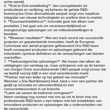
echte wereld.
4. **End-to-End-ontwikkeling**: Van conceptideeën tot
producttests en verfijning, wij beheren de gehele R&D-
levenscyclus.Onze alomvattende aanpak zorgt voor naadloze
integratie van nieuwe technologieën en snellere time-to-market.
5. **Duurzaamheidsfocus**: Innovatie gaat niet alleen over
prestaties  het gaat ook om verantwoordelijkheid.en
energiezuinige oplossingen om uw milieudoelstellingen te
bereiken.
6. **Bewezen resultaten**: Met een track record van succesvolle
projecten en gepatenteerde innovaties, heeft de Europese
Commissie een aantal projecten gefinancierd.Ons R&D-team
heeft consequent producten en oplossingen geleverd die
industrieën opnieuw definiëren en de verwachtingen van klanten
overtreffen..
7. **Toekomstgerichte oplossingen**: We lossen niet alleen de
uitdagingen van vandaag op, maar anticiperen ook op de kansen
van morgen.Onze vooruitstrevende O&O-aanpak zorgt ervoor dat
uw bedrijf voorop blijft in een snel veranderende markt.
**Partner met een leider op het gebied van innovatie**
Wanneer u [Uw Bedrijfsnaam] kiest, kiest u voor een partner die
gedijt op innovatie en uitmuntendheid.en een
concurrentievoordeel in uw branche.
**Laten we samen de toekomst vormgeven**
Neem vandaag nog contact met ons op om te leren hoe ons
professionele R&D-team u kan helpen met het ontwikkelen van
innovatieve producten en oplossingen die u onderscheiden van
de concurrentie.