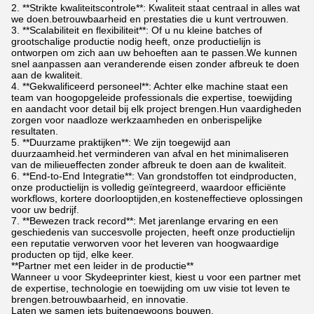
2. **Strikte kwaliteitscontrole**: Kwaliteit staat centraal in alles wat
we doen.betrouwbaarheid en prestaties die u kunt vertrouwen.
3. **Scalabiliteit en flexibiliteit**: Of u nu kleine batches of
grootschalige productie nodig heeft, onze productielijn is
ontworpen om zich aan uw behoeften aan te passen.We kunnen
snel aanpassen aan veranderende eisen zonder afbreuk te doen
aan de kwaliteit.
4. **Gekwalificeerd personeel**: Achter elke machine staat een
team van hoogopgeleide professionals die expertise, toewijding
en aandacht voor detail bij elk project brengen.Hun vaardigheden
zorgen voor naadloze werkzaamheden en onberispelijke
resultaten.
5. **Duurzame praktijken**: We zijn toegewijd aan
duurzaamheid.het verminderen van afval en het minimaliseren
van de milieueffecten zonder afbreuk te doen aan de kwaliteit.
6. **End-to-End Integratie**: Van grondstoffen tot eindproducten,
onze productielijn is volledig geïntegreerd, waardoor efficiënte
workflows, kortere doorlooptijden,en kosteneffectieve oplossingen
voor uw bedrijf.
7. **Bewezen track record**: Met jarenlange ervaring en een
geschiedenis van succesvolle projecten, heeft onze productielijn
een reputatie verworven voor het leveren van hoogwaardige
producten op tijd, elke keer.
**Partner met een leider in de productie**
Wanneer u voor Skydeeprinter kiest, kiest u voor een partner met
de expertise, technologie en toewijding om uw visie tot leven te
brengen.betrouwbaarheid, en innovatie.
Laten we samen iets buitengewoons bouwen.