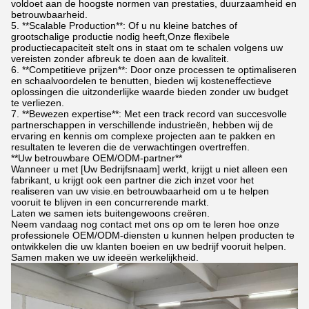
voldoet aan de hoogste normen van prestaties, duurzaamheid en
betrouwbaarheid.
5. **Scalable Production**: Of u nu kleine batches of
grootschalige productie nodig heeft,Onze flexibele
productiecapaciteit stelt ons in staat om te schalen volgens uw
vereisten zonder afbreuk te doen aan de kwaliteit.
6. **Competitieve prijzen**: Door onze processen te optimaliseren
en schaalvoordelen te benutten, bieden wij kosteneffectieve
oplossingen die uitzonderlijke waarde bieden zonder uw budget
te verliezen.
7. **Bewezen expertise**: Met een track record van succesvolle
partnerschappen in verschillende industrieën, hebben wij de
ervaring en kennis om complexe projecten aan te pakken en
resultaten te leveren die de verwachtingen overtreffen.
**Uw betrouwbare OEM/ODM-partner**
Wanneer u met [Uw Bedrijfsnaam] werkt, krijgt u niet alleen een
fabrikant, u krijgt ook een partner die zich inzet voor het
realiseren van uw visie.en betrouwbaarheid om u te helpen
vooruit te blijven in een concurrerende markt.
Laten we samen iets buitengewoons creëren.
Neem vandaag nog contact met ons op om te leren hoe onze
professionele OEM/ODM-diensten u kunnen helpen producten te
ontwikkelen die uw klanten boeien en uw bedrijf vooruit helpen.
Samen maken we uw ideeën werkelijkheid.