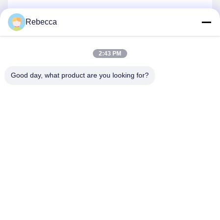
Rebecca
Stuur
2:43 PM
Good day, what product are you looking for?
Guangzhou SkydeeKenutek Co., Ltd.
rebeccalee1319@gmail.com
86-20-3480-0274
202Nee, dat is niet waar.5, Lane 4, Pingkang Road,
Panyu City, Guangzhou, China