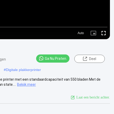
Auto
Picture-
Fullscre
in-
Picture
Ga Nu Praten.
Deel
ngen
#
Digitale plakkerprinter
le printer met een standaardcapaciteit van 550 bladen Met de
 state....
Bekijk meer
Laat een bericht achter.