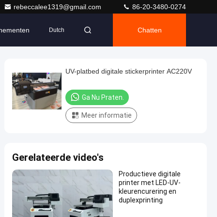
rebeccalee1319@gmail.com
86-20-3480-0274
nementen
Chatten
Dutch
UV-platbed digitale stickerprinter AC220V
Ga Nu Praten.
Meer informatie
Gerelateerde video's
Productieve digitale
printer met LED-UV-
kleurencurering en
duplexprinting