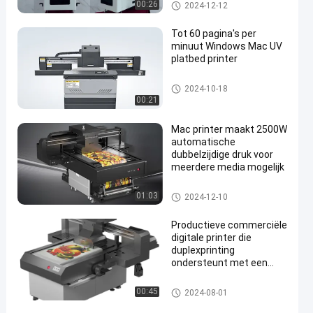
commerciële digitale printer
00:26
2024-12-12
Tot 60 pagina's per
minuut Windows Mac UV
platbed printer
commerciële digitale printer
2024-10-18
en
00:21
Mac printer maakt 2500W
automatische
dubbelzijdige druk voor
meerdere media mogelijk
commerciële digitale printer
01:03
2024-12-10
Productieve commerciële
digitale printer die
duplexprinting
ondersteunt met een
standaardcapaciteit van
550 bladen
commerciële digitale printer
00:45
2024-08-01