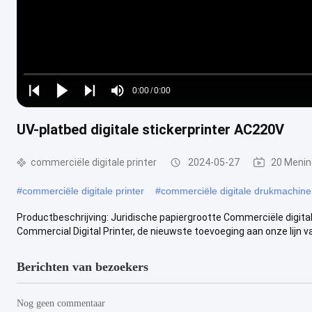
Loaded
:
0%
0:00
/
0:00
Play
Play
Play
Mute
Current
Duration
next
next
UV-platbed digitale stickerprinter AC220V
Time
commerciële digitale printer
2024-05-27
20 Meni
#
commerciële digitale printer
#
commerciële digitale drukmachine
Productbeschrijving: Juridische papiergrootte Commerciële digita
Commercial Digital Printer, de nieuwste toevoeging aan onze lijn van
Berichten van bezoekers
Nog geen commentaar