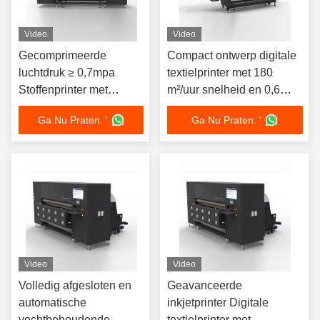
Video
Video
Gecomprimeerde
Compact ontwerp digitale
luchtdruk ≥ 0,7mpa
textielprinter met 180
Stoffenprinter met
m²/uur snelheid en 0,6
uitgang en PLC-
m³/min perslucht
Ga Nu Praten. '
Ga Nu Praten. '
inktoedieningssysteem
Video
Video
Volledig afgesloten en
Geavanceerde
automatische
inkjetprinter Digitale
vochtbehoudende
textielprinter met