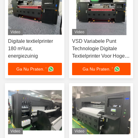
Video
Video
Digitale textielprinter
VSD Variabele Punt
180 m²/uur,
Technologie Digitale
energiezuinig
Textielprinter Voor Hoge
Precisie
Ga Nu Praten. '
Ga Nu Praten. '
3780*2650*1850mm
Video
Video