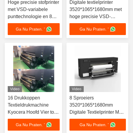
Hoge precisie stofprinter
Digitale textielprinter
met VSD-variabele
3520*1065*1680mm met
punttechnologie en 8
hoge precisie VSD-
sproeiers
variabele punttechnologie
Ga Nu Praten. '
Ga Nu Praten. '
Video
Video
16 Drukkoppen
8 Sproeiers
Textieldrukmachine
3520*1065*1680mm
Kyocera Hoofd Vier tot
Digitale Textielprinter Met
Acht
Rubberen Rol Aandrijving
Ga Nu Praten. '
Ga Nu Praten. '