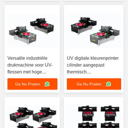
Versatile industriële
UV digitale kleurenprinter
drukmachine voor UV-
cilinder aangepast
flessen met hoge
thermisch
precisie
overdrachtslabelprinter
Ga Nu Praten. '
Ga Nu Praten. '