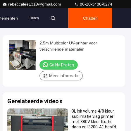
rebeccalee1319@gmail.com
86-20-3480-0274
nementen
Chatten
Dutch
2.5m Multicolor UV-printer voor
verschillende materialen
Ga Nu Praten.
Meer informatie
Gerelateerde video's
3L ink volume 4/8 kleur
sublimatie vlag printer
met 380V kleur fixatie
doos en I3200-A1 hoofd