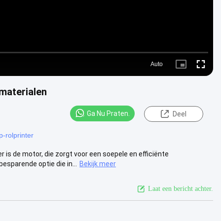
Auto
Picture-
Fullscre
in-
Picture
 materialen
Ga Nu Praten.
Deel
p-rolprinter
is de motor, die zorgt voor een soepele en efficiënte
parende optie die in...
Bekijk meer
Laat een bericht achter.