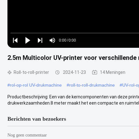
Loaded
:
0%
0:00
/
0:00
Play
Play
Play
Mute
Current
Duration
next
next
2.5m Multicolor UV-printer voor verschillende
Time
Roll-to-roll-printer
2024-11-23
14 Meningen
#
rol-op-rol UV-drukmachine
#
roll-to-roll-drukmachine
#
UV-rol-o
Productbeschrijving: Een van de kerncomponenten van deze printer 
drukwerkzaamheden.8 meter maakt het een compacte en ruimtebes
Berichten van bezoekers
Nog geen commentaar