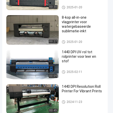
vlagprinter
00:30
2025-01-20
8-kop all-in-one
vlagprinter voor
watergebaseerde
sublimatie-inkt
en
vlagprinter
00:27
2025-01-20
1440 DPI UV-rol tot
rolprinter voor leer en
stof
Roll-to-roll-printer
2025-02-11
00:09
1440 DPI Resolution Roll
Printer For Vibrant Prints
Roll-to-roll-printer
2024-11-23
00:45