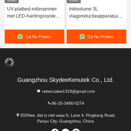
Video
Video
UV-platbed-rollenprinter
Inktvolume 3L
met LED-hardingssysteem
vlagproductieapparatuur
voor veelkleurig drukwerk
met fotoprint-ripsoftware
Ga Nu Praten.
Ga Nu Praten.
Guangzhou SkydeeKenutek Co., Ltd.
rebeccalee1319@gmail.com
86-20-3480-0274
202Nee, dat is niet waar.5, Lane 4, Pingkang Road,
Panyu City, Guangzhou, China