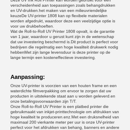
Deze UV Ink Roll Printer kan worden gebruikt voor een
verscheidenheid aan toepassingen zoals behangdrukken
en UV-drukken.het maken van een milieuvriendelijke
keuzeDe UV-printer 1808 kan op flexibele materialen
worden afgedrukt, waardoor deze een veelzijdige optie is
voor uw drukbehoeften.
Wat de Roll-to-Roll UV Printer 1808 opvalt, is de garantie
van 1 jaar, waardoor u gerust kunt zijn in de wetenschap
dat uw investering beschermd is.Dit product is perfect voor
bedrijven die regelmatig een hoge kwaliteit drukwerk nodig
hebbenMet zijn lange levensduur is deze printer op de
lange termijn een kosteneffectieve investering.
Aanpassing:
Onze UV-printer is voorzien van een houten frame en een
waterdichte filmverpakking om ervoor te zorgen dat uw
producten in uitstekende staat aan u worden geleverd.en
onze betalingsvoorwaarden zijn T/T.
Onze Roll-to-Roll UV Printer is een platbed printer die
gebruikmaakt van inkjet-printtechnologie om afdrukken van
hoge kwaliteit te produceren.enz.Met een druksnelheid van
maximaal 200 vierkante meter per uur is onze UV-printer
perfect voor het afdrukken van behang, banners en andere