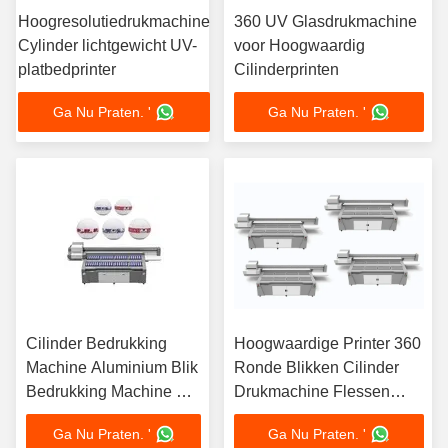
Hoogresolutiedrukmachine
360 UV Glasdrukmachine
Cylinder lichtgewicht UV-
voor Hoogwaardig
platbedprinter
Cilinderprinten
Ga Nu Praten. '
Ga Nu Praten. '
Cilinder Bedrukking
Hoogwaardige Printer 360
Machine Aluminium Blik
Ronde Blikken Cilinder
Bedrukking Machine UV
Drukmachine Flessen
Cilinder Printer Scherm
Rotary Drukken
Ga Nu Praten. '
Ga Nu Praten. '
Fles Bedrukking