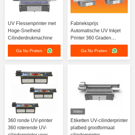
UV Flessenprinter met
Fabrieksprijs
Hoge-Snelheid
Automatische UV Inkjet
Cilinderdrukmachine
Printer 360 Graden
Roterende Cilinder
Ga Nu Praten. '
Ga Nu Praten. '
Printmachine 2510
Video
360 ronde UV-printer
Etiketten UV-cilinderprinter
360 roterende UV-
platbed grootformaat
cilinderprinter voor
cilinderprinter