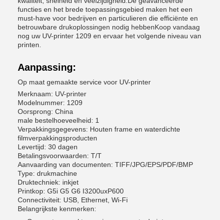
kwaliteit, snelheid en veelzijdigheid.De geavanceerde
functies en het brede toepassingsgebied maken het een
must-have voor bedrijven en particulieren die efficiënte en
betrouwbare drukoplossingen nodig hebbenKoop vandaag
nog uw UV-printer 1209 en ervaar het volgende niveau van
printen.
Aanpassing:
Op maat gemaakte service voor UV-printer
Merknaam: UV-printer
Modelnummer: 1209
Oorsprong: China
male bestelhoeveelheid: 1
Verpakkingsgegevens: Houten frame en waterdichte
filmverpakkingsproducten
Levertijd: 30 dagen
Betalingsvoorwaarden: T/T
Aanvaarding van documenten: TIFF/JPG/EPS/PDF/BMP
Type: drukmachine
Druktechniek: inkjet
Printkop: G5i G5 G6 I3200uxP600
Connectiviteit: USB, Ethernet, Wi-Fi
Belangrijkste kenmerken: