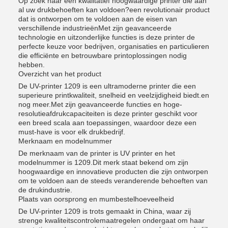
Op zoek naar een kwalitatief hoogwaardige printer die aan
al uw drukbehoeften kan voldoen?een revolutionair product
dat is ontworpen om te voldoen aan de eisen van
verschillende industrieënMet zijn geavanceerde
technologie en uitzonderlijke functies is deze printer de
perfecte keuze voor bedrijven, organisaties en particulieren
die efficiënte en betrouwbare printoplossingen nodig
hebben.
Overzicht van het product
De UV-printer 1209 is een ultramoderne printer die een
superieure printkwaliteit, snelheid en veelzijdigheid biedt.en
nog meer.Met zijn geavanceerde functies en hoge-
resolutieafdrukcapaciteiten is deze printer geschikt voor
een breed scala aan toepassingen, waardoor deze een
must-have is voor elk drukbedrijf.
Merknaam en modelnummer
De merknaam van de printer is UV printer en het
modelnummer is 1209.Dit merk staat bekend om zijn
hoogwaardige en innovatieve producten die zijn ontworpen
om te voldoen aan de steeds veranderende behoeften van
de drukindustrie.
Plaats van oorsprong en mumbestelhoeveelheid
De UV-printer 1209 is trots gemaakt in China, waar zij
strenge kwaliteitscontrolemaatregelen ondergaat om haar