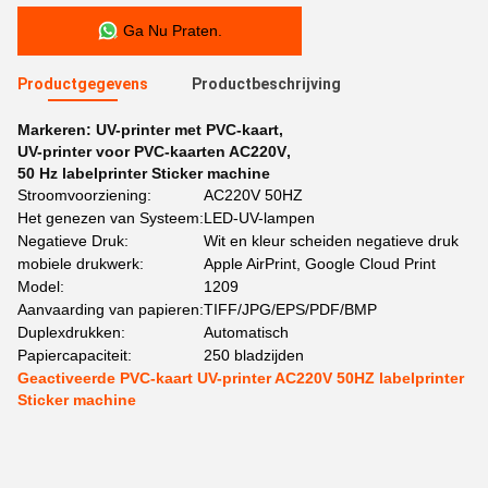
Ga Nu Praten.
Productgegevens
Productbeschrijving
Markeren:
UV-printer met PVC-kaart
,
UV-printer voor PVC-kaarten AC220V
,
50 Hz labelprinter Sticker machine
Stroomvoorziening:
AC220V 50HZ
Het genezen van Systeem:
LED-UV-lampen
Negatieve Druk:
Wit en kleur scheiden negatieve druk
mobiele drukwerk:
Apple AirPrint, Google Cloud Print
Model:
1209
Aanvaarding van papieren:
TIFF/JPG/EPS/PDF/BMP
Duplexdrukken:
Automatisch
Papiercapaciteit:
250 bladzijden
Geactiveerde PVC-kaart UV-printer AC220V 50HZ labelprinter
Sticker machine