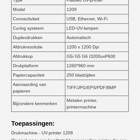
Type
Flatbed UV-printer
Model
1209
Connectiviteit
USB, Ethernet, Wi-Fi
Curing systeem
LED-UV-lampen
Duplexdrukken
Automatisch
Afdrukresolutie
1200 x 1200 Dpi
Afdrukkop
G5i G5 G6 I3200uxP600
Drukplatform
1260*960 mm
Papiercapaciteit
250 bladzijden
Aanvaarding van
TIFF/JPG/EPS/PDF/BMP
papieren
Metalen printer,
Bijzondere kenmerken
printermachine
Toepassingen:
Drukmachine - UV-printer 1209