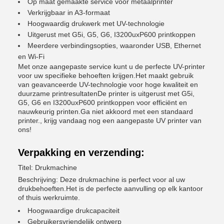
Op maat gemaakte service voor metaalprinter
Verkrijgbaar in A3-formaat
Hoogwaardig drukwerk met UV-technologie
Uitgerust met G5i, G5, G6, I3200uxP600 printkoppen
Meerdere verbindingsopties, waaronder USB, Ethernet
en Wi-Fi
Met onze aangepaste service kunt u de perfecte UV-printer
voor uw specifieke behoeften krijgen.Het maakt gebruik
van geavanceerde UV-technologie voor hoge kwaliteit en
duurzame printresultatenDe printer is uitgerust met G5i,
G5, G6 en I3200uxP600 printkoppen voor efficiënt en
nauwkeurig printen.Ga niet akkoord met een standaard
printer., krijg vandaag nog een aangepaste UV printer van
ons!
Verpakking en verzending:
Titel: Drukmachine
Beschrijving: Deze drukmachine is perfect voor al uw
drukbehoeften.Het is de perfecte aanvulling op elk kantoor
of thuis werkruimte.
Hoogwaardige drukcapaciteit
Gebruikersvriendelijk ontwerp