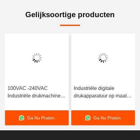
Gelijksoortige producten
0VAC
Industriële digitale
Persoonlijke indu
rukmachine
drukapparatuur op maat
drukmachine 450
Kleine voorwerpen
UV Label Printin
rukmachine
Machine
 Praten.
Ga Nu Praten.
Ga Nu Pr