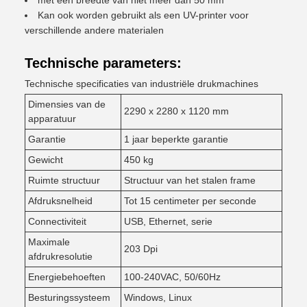
met een breedte van niet meer dan 50 mm
Kan ook worden gebruikt als een UV-printer voor
verschillende andere materialen
Technische parameters:
Technische specificaties van industriële drukmachines
Dimensies van de
2290 x 2280 x 1120 mm
apparatuur
Garantie
1 jaar beperkte garantie
Gewicht
450 kg
Ruimte structuur
Structuur van het stalen frame
Afdruksnelheid
Tot 15 centimeter per seconde
Connectiviteit
USB, Ethernet, serie
Maximale
203 Dpi
afdrukresolutie
Energiebehoeften
100-240VAC, 50/60Hz
Besturingssysteem
Windows, Linux