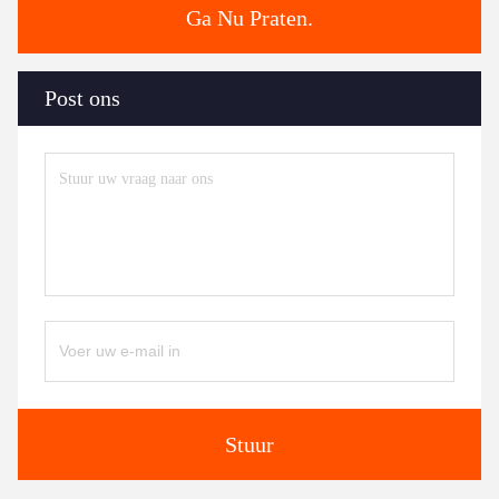
Ga Nu Praten.
Post ons
Stuur