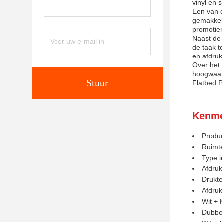
vinyl en 
Een van 
gemakkeli
promotiem
Naast de 
de taak t
en afdruk
Over het 
hoogwaard
Stuur
Flatbed 
Kenme
Produc
Ruimte
Type i
Afdru
Drukte
Afdru
Wit + 
Dubbel