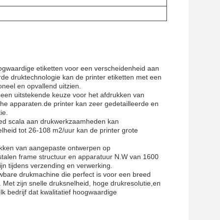
oogwaardige etiketten voor een verscheidenheid aan
de druktechnologie kan de printer etiketten met een
neel en opvallend uitzien.
k een uitstekende keuze voor het afdrukken van
e apparaten.de printer kan zeer gedetailleerde en
ie.
reed scala aan drukwerkzaamheden kan
elheid tot 26-108 m2/uur kan de printer grote
rukken van aangepaste ontwerpen op
stalen frame structuur en apparatuur N.W van 1600
jn tijdens verzending en verwerking.
wbare drukmachine die perfect is voor een breed
 Met zijn snelle druksnelheid, hoge drukresolutie,en
k bedrijf dat kwalitatief hoogwaardige