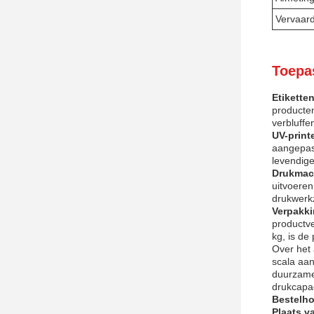
Vervaard
Toepa
Etikette
producten
verbluffe
UV-print
aangepast
levendig
Drukmac
uitvoeren
drukwerk
Verpakki
productve
kg, is de
Over het 
scala aan
duurzame 
drukcapac
Bestelho
Plaats v