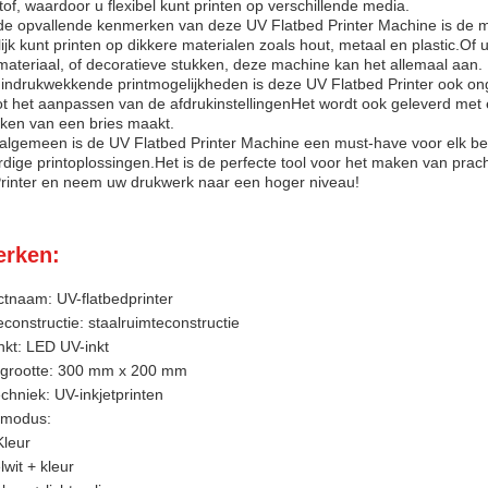
stof, waardoor u flexibel kunt printen op verschillende media.
de opvallende kenmerken van deze UV Flatbed Printer Machine is de m
jk kunt printen op dikkere materialen zoals hout, metaal en plastic.O
ateriaal, of decoratieve stukken, deze machine kan het allemaal aan.
indrukwekkende printmogelijkheden is deze UV Flatbed Printer ook onge
ot het aanpassen van de afdrukinstellingenHet wordt ook geleverd met 
ken van een bries maakt.
algemeen is de UV Flatbed Printer Machine een must-have voor elk bedrij
ige printoplossingen.Het is de perfecte tool voor het maken van prac
Printer en neem uw drukwerk naar een hoger niveau!
rken:
tnaam: UV-flatbedprinter
constructie: staalruimteconstructie
nkt: LED UV-inkt
kgrootte: 300 mm x 200 mm
chniek: UV-inkjetprinten
kmodus:
Kleur
wit + kleur