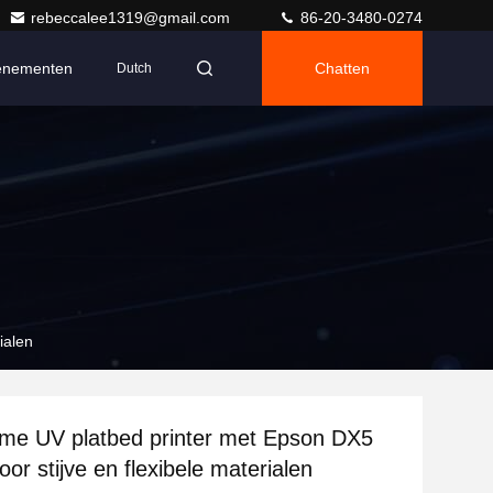
rebeccalee1319@gmail.com
86-20-3480-0274
enementen
Chatten
Dutch
ialen
ame UV platbed printer met Epson DX5
oor stijve en flexibele materialen