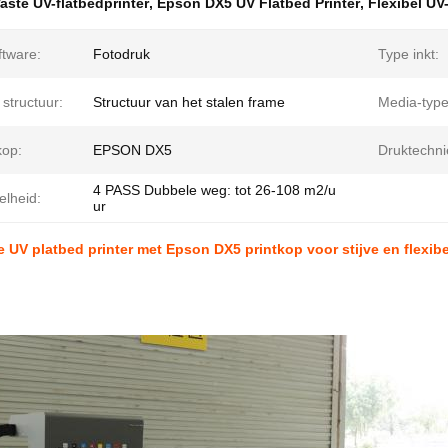
aste UV-flatbedprinter
,
Epson DX5 UV Flatbed Printer
,
Flexibel UV
ftware:
Fotodruk
Type inkt:
structuur:
Structuur van het stalen frame
Media-type
kop:
EPSON DX5
Druktechni
4 PASS Dubbele weg: tot 26-108 m2/u
elheid:
ur
e UV platbed printer met Epson DX5 printkop voor stijve en flexibe