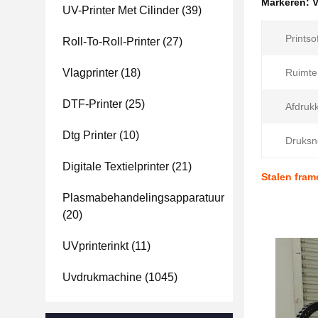
Markeren:
V
UV-Printer Met Cilinder
(39)
Printso
Roll-To-Roll-Printer
(27)
Vlagprinter
(18)
Ruimte 
DTF-Printer
(25)
Afdruk
Dtg Printer
(10)
Druksn
Digitale Textielprinter
(21)
Stalen fram
Plasmabehandelingsapparatuur
(20)
UVprinterinkt
(11)
Uvdrukmachine
(1045)