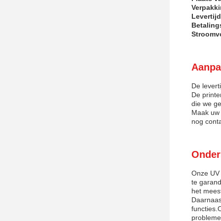
Verpakki
Levertijd
Betalin
Stroomvo
Aanpa
De levert
De printe
die we ge
Maak uw 
nog conta
Onder
Onze UV F
te garand
het meest
Daarnaast
functies.
probleme