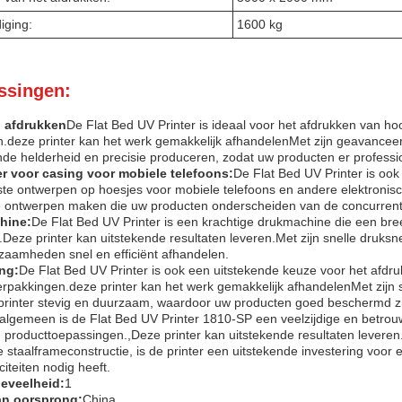
iging:
1600 kg
ssingen:
n afdrukken
De Flat Bed UV Printer is ideaal voor het afdrukken van h
.deze printer kan het werk gemakkelijk afhandelenMet zijn geavanceer
nde helderheid en precisie produceren, zodat uw producten er professio
er voor casing voor mobiele telefoons:
De Flat Bed UV Printer is oo
e ontwerpen op hoesjes voor mobiele telefoons en andere elektronisch
e ontwerpen maken die uw producten onderscheiden van de concurrent
hine:
De Flat Bed UV Printer is een krachtige drukmachine die een b
.Deze printer kan uitstekende resultaten leveren.Met zijn snelle druksn
zaamheden snel en efficiënt afhandelen.
ng:
De Flat Bed UV Printer is ook een uitstekende keuze voor het afd
rpakkingen.deze printer kan het werk gemakkelijk afhandelenMet zijn 
 printer stevig en duurzaam, waardoor uw producten goed beschermd zi
algemeen is de Flat Bed UV Printer 1810-SP een veelzijdige en betrou
 producttoepassingen.,Deze printer kan uitstekende resultaten leveren.
staalframeconstructie, is de printer een uitstekende investering voor el
iteiten nodig heeft.
eveelheid:
1
an oorsprong:
China