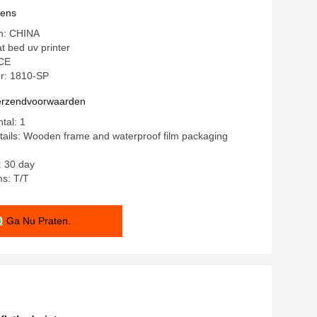
vens
in: CHINA
t bed uv printer
 CE
r: 1810-SP
verzendvoorwaarden
tal: 1
ails: Wooden frame and waterproof film packaging
: 30 day
s: T/T
Ga Nu Praten.