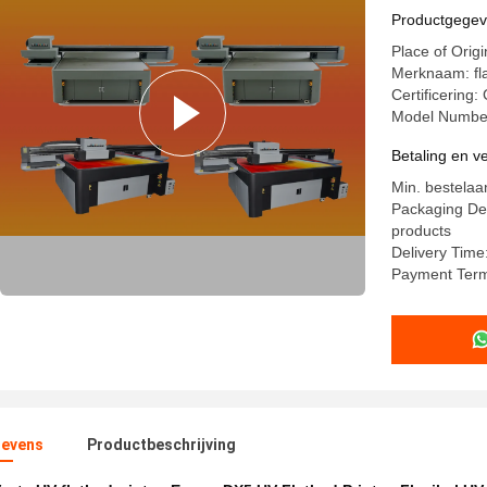
Productgege
Place of Orig
Merknaam: fla
Certificering:
Model Numbe
Betaling en 
Min. bestelaan
Packaging Det
products
Delivery Time
Payment Term
evens
Productbeschrijving