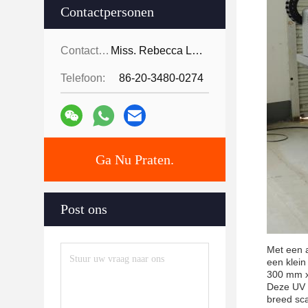
Contactpersonen
Contactpersonen:
Miss. Rebecca Lee
Telefoon:
86-20-3480-0274
Ga Nu Praten.
Post ons
Met een 
een klein
300 mm x
Deze UV F
breed sca