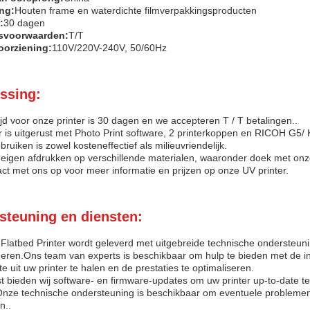
ng:
Houten frame en waterdichte filmverpakkingsproducten
:
30 dagen
gsvoorwaarden:
T/T
orziening:
110V/220V-240V, 50/60Hz
ssing:
ijd voor onze printer is 30 dagen en we accepteren T / T betalingen..
r is uitgerust met Photo Print software, 2 printerkoppen en RICOH G5
bruiken is zowel kosteneffectief als milieuvriendelijk.
eigen afdrukken op verschillende materialen, waaronder doek met on
ct met ons op voor meer informatie en prijzen op onze UV printer.
steuning en diensten:
latbed Printer wordt geleverd met uitgebreide technische ondersteuni
eren.Ons team van experts is beschikbaar om hulp te bieden met de in
e uit uw printer te halen en de prestaties te optimaliseren.
 bieden wij software- en firmware-updates om uw printer up-to-date t
Onze technische ondersteuning is beschikbaar om eventuele problemen 
n..