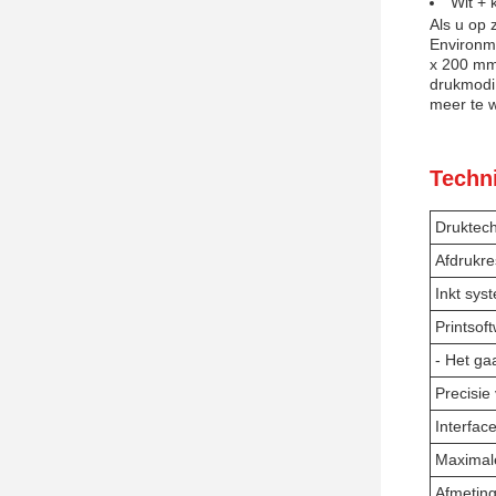
Wit + k
Als u op 
Environm
x 200 mm 
drukmodi
meer te w
Techn
Druktech
Afdrukre
Inkt sys
Printsof
- Het ga
Precisie
Interface
Maximal
Afmeting