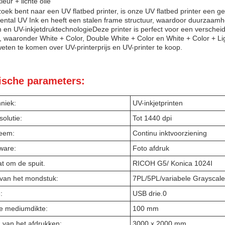
leur + lichte olie
zoek bent naar een UV flatbed printer, is onze UV flatbed printer een 
ental UV Ink en heeft een stalen frame structuur, waardoor duurzaam
en UV-inkjetdruktechnologieDeze printer is perfect voor een versche
, waaronder White + Color, Double White + Color en White + Color + 
eten te komen over UV-printerprijs en UV-printer te koop.
ische parameters:
niek:
UV-inkjetprinten
solutie:
Tot 1440 dpi
teem:
Continu inktvoorziening
tware:
Foto afdruk
at om de spuit.
RICOH G5/ Konica 1024I
 van het mondstuk:
7PL/5PL/variabele Grayscale
:
USB drie.0
e mediumdikte:
100 mm
 van het afdrukken:
3000 x 2000 mm