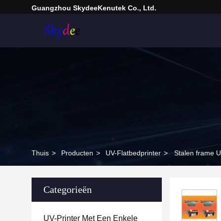
Guangzhou SkydeeKenutek Co., Ltd.
Thuis
>
Producten
>
UV-Flatbedprinter
>
Stalen frame U
Categorieën
UV-Printer Met Een Enkele