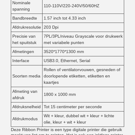
Nominale
110-110V/220-240V/50/60HZ
spanning
Bandbreedte
1.57 inch tot 4.33 inch
Afdrukresolutie
203 Dpi
Precisie van
7PL/3PL/niveau Grayscale voor drukwerk
het spuitstuk
met variabele punten
Afmetingen
3520*1770*1300 mm
Interface
USB3.0, Ethernet, Serial
Rollen of ventilatorvouwen, gesneden of
Soorten media
doorlopende etiketten, etiketten en
kaartjes
Afmeting van
1800 x 1000 mm
afdruk
Afdruksnelheid
Tot 15 centimeter per seconde
Wit + kleur, dubbel wit + kleur + lichte
Afdrukmodus
olie, kleur + wit + kleur
Deze Ribbon Printer is een type digitale printer die gebruik