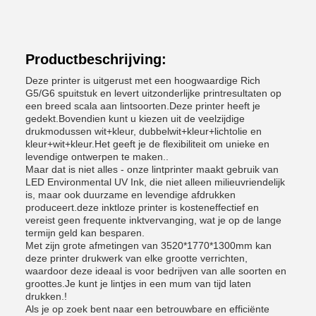
Productbeschrijving:
Deze printer is uitgerust met een hoogwaardige Rich
G5/G6 spuitstuk en levert uitzonderlijke printresultaten op
een breed scala aan lintsoorten.Deze printer heeft je
gedekt.Bovendien kunt u kiezen uit de veelzijdige
drukmodussen wit+kleur, dubbelwit+kleur+lichtolie en
kleur+wit+kleur.Het geeft je de flexibiliteit om unieke en
levendige ontwerpen te maken..
Maar dat is niet alles - onze lintprinter maakt gebruik van
LED Environmental UV Ink, die niet alleen milieuvriendelijk
is, maar ook duurzame en levendige afdrukken
produceert.deze inktloze printer is kosteneffectief en
vereist geen frequente inktvervanging, wat je op de lange
termijn geld kan besparen.
Met zijn grote afmetingen van 3520*1770*1300mm kan
deze printer drukwerk van elke grootte verrichten,
waardoor deze ideaal is voor bedrijven van alle soorten en
groottes.Je kunt je lintjes in een mum van tijd laten
drukken.!
Als je op zoek bent naar een betrouwbare en efficiënte