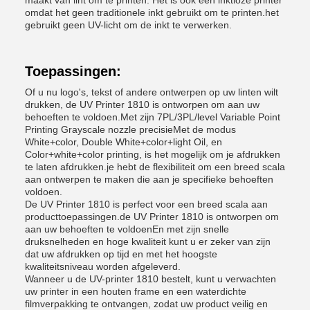
maakt van lint om te printen. Het is ook een inktloze printer
omdat het geen traditionele inkt gebruikt om te printen.het
gebruikt geen UV-licht om de inkt te verwerken.
Toepassingen:
Of u nu logo's, tekst of andere ontwerpen op uw linten wilt
drukken, de UV Printer 1810 is ontworpen om aan uw
behoeften te voldoen.Met zijn 7PL/3PL/level Variable Point
Printing Grayscale nozzle precisieMet de modus
White+color, Double White+color+light Oil, en
Color+white+color printing, is het mogelijk om je afdrukken
te laten afdrukken.je hebt de flexibiliteit om een breed scala
aan ontwerpen te maken die aan je specifieke behoeften
voldoen.
De UV Printer 1810 is perfect voor een breed scala aan
producttoepassingen.de UV Printer 1810 is ontworpen om
aan uw behoeften te voldoenEn met zijn snelle
druksnelheden en hoge kwaliteit kunt u er zeker van zijn
dat uw afdrukken op tijd en met het hoogste
kwaliteitsniveau worden afgeleverd.
Wanneer u de UV-printer 1810 bestelt, kunt u verwachten
uw printer in een houten frame en een waterdichte
filmverpakking te ontvangen, zodat uw product veilig en