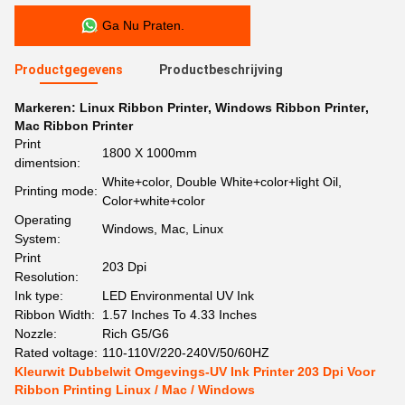
Ga Nu Praten.
Productgegevens
Productbeschrijving
Markeren:
Linux Ribbon Printer
,
Windows Ribbon Printer
,
Mac Ribbon Printer
Print
1800 X 1000mm
dimentsion:
White+color, Double White+color+light Oil,
Printing mode:
Color+white+color
Operating
Windows, Mac, Linux
System:
Print
203 Dpi
Resolution:
Ink type:
LED Environmental UV Ink
Ribbon Width:
1.57 Inches To 4.33 Inches
Nozzle:
Rich G5/G6
Rated voltage:
110-110V/220-240V/50/60HZ
Kleurwit Dubbelwit Omgevings-UV Ink Printer 203 Dpi Voor
Ribbon Printing Linux / Mac / Windows