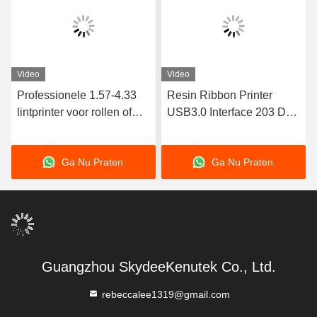
Video
Video
Professionele 1.57-4.33
Resin Ribbon Printer
lintprinter voor rollen of
USB3.0 Interface 203 Dpi
fanfold was / hars lint met
Print Resolution voor tags
7PL precisie en
en tickets
Ga Nu Praten.
Ga Nu Praten.
Guangzhou SkydeeKenutek Co., Ltd.
rebeccalee1319@gmail.com