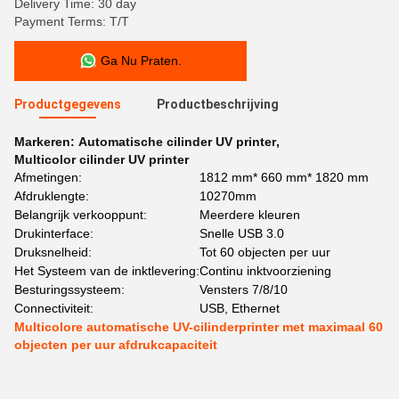
Delivery Time: 30 day
Payment Terms: T/T
Ga Nu Praten.
Productgegevens
Productbeschrijving
Markeren:
Automatische cilinder UV printer
,
Multicolor cilinder UV printer
Afmetingen:
1812 mm* 660 mm* 1820 mm
Afdruklengte:
10270mm
Belangrijk verkooppunt:
Meerdere kleuren
Drukinterface:
Snelle USB 3.0
Druksnelheid:
Tot 60 objecten per uur
Het Systeem van de inktlevering:
Continu inktvoorziening
Besturingssysteem:
Vensters 7/8/10
Connectiviteit:
USB, Ethernet
Multicolore automatische UV-cilinderprinter met maximaal 60
objecten per uur afdrukcapaciteit