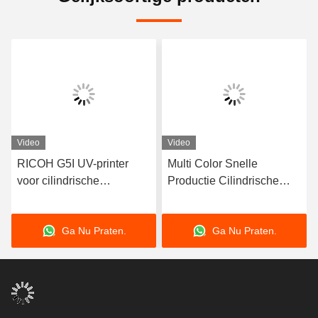
Video
Video
RICOH G5I UV-printer
Multi Color Snelle
voor cilindrische
Productie Cilindrische
producten met continu
Printer met 40-120mm
inkttoevoer
Printdiameter Machine
Ga Nu Praten.
Ga Nu Praten.