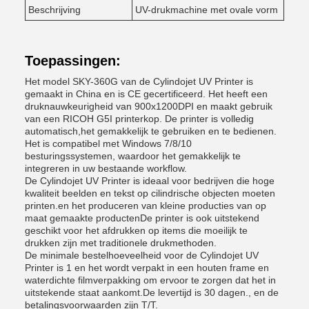
Beschrijving
UV-drukmachine met ovale vorm
Toepassingen:
Het model SKY-360G van de Cylindojet UV Printer is
gemaakt in China en is CE gecertificeerd. Het heeft een
druknauwkeurigheid van 900x1200DPI en maakt gebruik
van een RICOH G5I printerkop. De printer is volledig
automatisch,het gemakkelijk te gebruiken en te bedienen.
Het is compatibel met Windows 7/8/10
besturingssystemen, waardoor het gemakkelijk te
integreren in uw bestaande workflow.
De Cylindojet UV Printer is ideaal voor bedrijven die hoge
kwaliteit beelden en tekst op cilindrische objecten moeten
printen.en het produceren van kleine producties van op
maat gemaakte productenDe printer is ook uitstekend
geschikt voor het afdrukken op items die moeilijk te
drukken zijn met traditionele drukmethoden.
De minimale bestelhoeveelheid voor de Cylindojet UV
Printer is 1 en het wordt verpakt in een houten frame en
waterdichte filmverpakking om ervoor te zorgen dat het in
uitstekende staat aankomt.De levertijd is 30 dagen., en de
betalingsvoorwaarden zijn T/T.