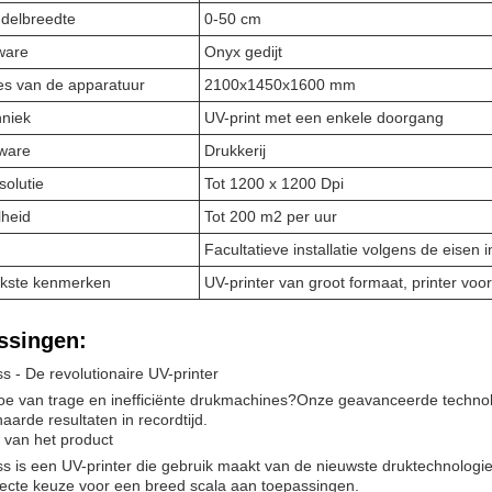
ddelbreedte
0-50 cm
ware
Onyx gedijt
es van de apparatuur
2100x1450x1600 mm
hniek
UV-print met een enkele doorgang
tware
Drukkerij
solutie
Tot 1200 x 1200 Dpi
lheid
Tot 200 m2 per uur
Facultatieve installatie volgens de eisen 
jkste kenmerken
UV-printer van groot formaat, printer voor
ssingen:
s - De revolutionaire UV-printer
e van trage en inefficiënte drukmachines?Onze geavanceerde technolog
arde resultaten in recordtijd.
 van het product
s is een UV-printer die gebruik maakt van de nieuwste druktechnologie.
fecte keuze voor een breed scala aan toepassingen.