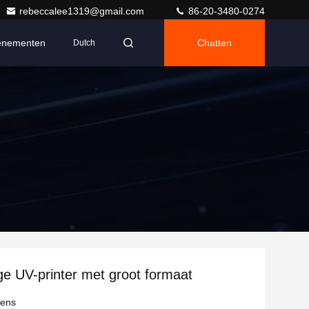
rebeccalee1319@gmail.com
86-20-3480-0274
enementen
Chatten
Dutch
e UV-printer met groot formaat
vens