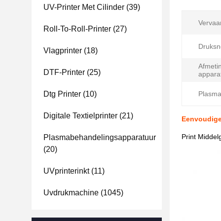
UV-Printer Met Cilinder
(39)
Vervaar
Roll-To-Roll-Printer
(27)
Druksn
Vlagprinter
(18)
Afmeti
DTF-Printer
(25)
appara
Dtg Printer
(10)
Plasma
Digitale Textielprinter
(21)
Eenvoudige 
Print Middel
Plasmabehandelingsapparatuur
(20)
UVprinterinkt
(11)
Uvdrukmachine
(1045)