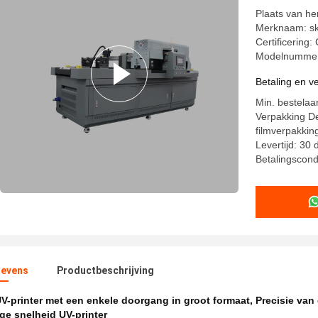
Plaats van he
Merknaam: sk
Certificering:
Modelnummer
Betaling en 
Min. bestelaan
Verpakking De
filmverpakkin
Levertijd: 30
Betalingscondi
evens
Productbeschrijving
V-printer met een enkele doorgang in groot formaat
,
Precisie van
ge snelheid UV-printer