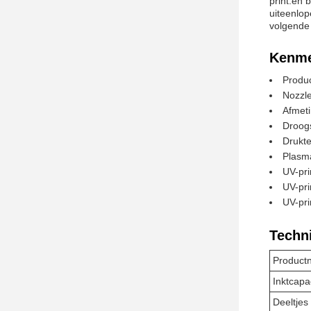
print.en 
uiteenlo
volgende
Kenme
Produ
Nozzle
Afmet
Droog
Drukte
Plasma
UV-pri
UV-pri
UV-prin
Techn
Product
Inktcapac
Deeltjes