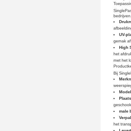
Toepassin
SinglePas
bedrijven
Drukm
afbeeldin
UV-pl
gemak afh
High 
het afdr
met het l
Productk
Bij Singl
Merk
weerspieg
Mode
Plaat
geschoold
male 
Verpa
het trans
Levert