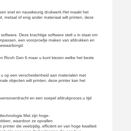
r een snel en nauwkeurig drukwerk.Het maakt het
, metaal of enig ander materiaal wilt printen, deze
oftware. Deze krachtige software stelt u in staat om
aanpassen, een voorproefje maken van afdrukken en
 gewaarborgd.
 en Ricoh Gen 6.maar u kunt kiezen welke het beste
 u op een verscheidenheid aan materialen met
ale objecten wilt printen, deze printer kan het
gevensoverdracht en een soepel afdrukproces.u tijd
technologie.Met zijn hoge-
hebben, waardoor ze opvallen.
rinter die veelzijdig, efficiënt en van hoge kwaliteit