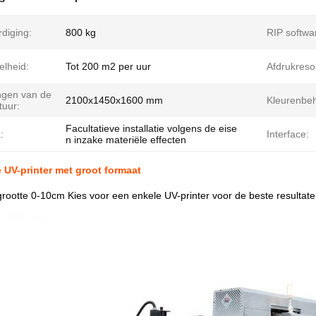
diging:
800 kg
RIP softwa
elheid:
Tot 200 m2 per uur
Afdrukresol
ngen van de
2100x1450x1600 mm
Kleurenbeh
tuur:
Facultatieve installatie volgens de eise
:
Interface:
n inzake materiële effecten
UV-printer met groot formaat
grootte 0-10cm Kies voor een enkele UV-printer voor de beste resultat