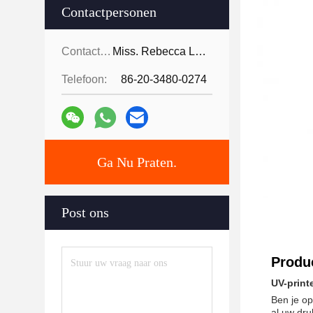
Contactpersonen
Contactpersonen:
Miss. Rebecca Lee
Telefoon:
86-20-3480-0274
Ga Nu Praten.
Post ons
Produc
UV-print
Ben je op
al uw dru