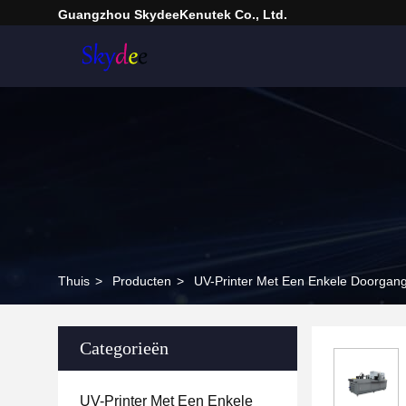
Guangzhou SkydeeKenutek Co., Ltd.
Thuis
>
Producten
>
UV-Printer Met Een Enkele Doorgan
Categorieën
UV-Printer Met Een Enkele