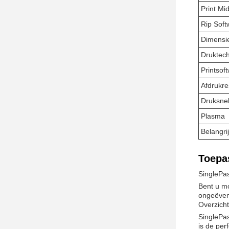
Print Mi
Rip Soft
Dimensi
Druktec
Printsof
Afdrukre
Druksne
Plasma
Belangri
Toepa
SinglePas
Bent u mo
ongeëvena
Overzicht
SinglePas
is de per