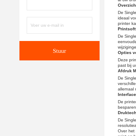
Overzich
De Single
ideaal vo
printer k
Printsof
De Single
eenvoudig
wijzigin
Stuur
Opties v
Deze prin
past bij 
Afdruk M
De Singl
verschill
allemaal 
Interface
De printe
besparen 
Druktec
De Single
resolutie
Over het 