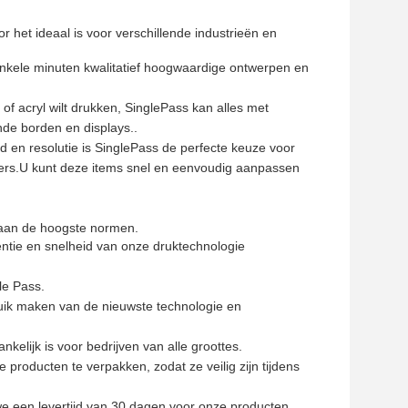
 het ideaal is voor verschillende industrieën en
enkele minuten kwalitatief hoogwaardige ontwerpen en
 of acryl wilt drukken, SinglePass kan alles met
de borden en displays..
d en resolutie is SinglePass de perfecte keuze voor
gers.U kunt deze items snel en eenvoudig aanpassen
t aan de hoogste normen.
ëntie en snelheid van onze druktechnologie
le Pass.
ruik maken van de nieuwste technologie en
nkelijk is voor bedrijven van alle groottes.
roducten te verpakken, zodat ze veilig zijn tijdens
we een levertijd van 30 dagen voor onze producten.