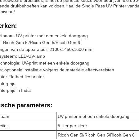
betrouwbare prestaties, is het de perfecte keuze voor bedrijven die op 
pende drukbehoeften kan voldoen.Haal de Single Pass UV Printer vand
 niveau!
rken:
ctnaam: UV-printer met een enkele doorgang
: Ricoh Gen 5i/Ricoh Gen 5/Ricoh Gen 6
ingen van de apparatuur: 2100x1450x1600 mm
systeem: LED-UV-lamp
chnologie: UV-print met een enkele doorgang
: optionele installatie volgens de materiële effectvereisten
nter Flatbed flesprinter
nterprijs
terprijs in India
ische parameters:
naam
UV-printer met een enkele doorgang
iteit
5 liter per kleur
Ricoh Gen 5i/Ricoh Gen 5/Ricoh Gen 6