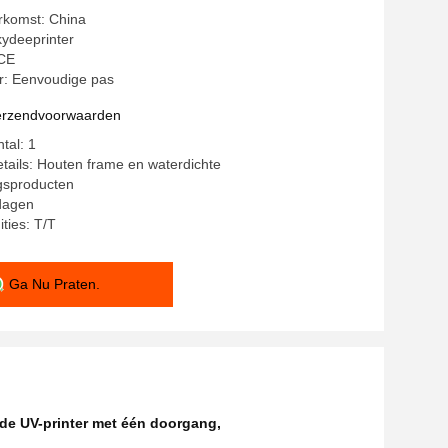
rkomst: China
ydeeprinter
 CE
: Eenvoudige pas
verzendvoorwaarden
tal: 1
tails: Houten frame en waterdichte
gsproducten
 dagen
ties: T/T
Ga Nu Praten.
 de UV-printer met één doorgang
,