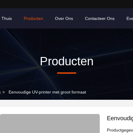
Thuis
Producten
Over Ons
Contacteer Ons
Ev
Producten
g
>
Eenvoudige UV-printer met groot formaat
Eenvoudig
Productgege