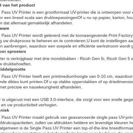
t van het product
 Pass UV Printer is een grootformaat UV-printer die is ontworpen voo
or een breed scala aan druktoepassingenOf u nu op papier, karton, hout
an dat allemaal gemakkelijk afhandelen.
tware
 Pass UV Printer wordt geleverd met de toonaangevende Print Factory s
 uw drukproces te beheren en te controleren.U kunt de instellingen 
gen aanbrengen, waardoor een soepele en efficiënte werkstroom wordt
oor sproeiers
ter is verkrijgbaar met drie mondstukken - Ricoh Gen 5i, Ricoh Gen 5
uw drukbehoeften.
iddelgrootte
e Pass UV Printer heeft een printmediumhoogte van 0-10 cm, waardoor
ende diktes kunt printen.Of u op vlakke oppervlakken of op driedimension
met precisie en nauwkeurigheid afhandelen.
r is uitgerust met een USB 3.0-interface, die zorgt voor een snelle ge
en uw productiviteit verhogen.
hniek
 Pass UV Printer maakt gebruik van geavanceerde single pass UV-print
afdrukcapaciteiten, zullen uw afdrukken heldere en levendige kleuren 
algemeen is de Single Pass UV Printer een top-of-the-line breedformaat p