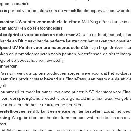
g en scenario's
s is perfect voor het afdrukken op verschillende oppervlakken, waardoor
.
achine UV-printer voor mobiele telefoon:
Met SinglePass kun je in 
gen afdrukken op telefoonhoesjes.
atbedprinter voor borden en schermen:
Of u nu op hout, metaal, glas
andelen.Dit maakt het de perfecte keuze voor het maken van opvallen
Speed UV Printer voor promotieproducten:
Met zijn hoge druksnelhei
ukken op promotieproducten zoals pennen, waterflessen en sleutelhan
ogo of de boodschap van uw bedrijf.
enmerken
ePass zijn we trots op ons product en zorgen we ervoor dat het voldoe
naam:
Ons product staat bekend als SinglePass, een naam die de effici
elt.
lnummer:
Het modelnummer van onze printer is SP, dat staat voor Sing
s van oorsprong:
Ons product is trots gemaakt in China, waar we geb
e arbeid om de beste resultaten te bereiken.
bestelhoeveelheid:
U kunt een enkele printer bestellen, zodat het toega
kking:
We gebruiken een houten frame en een waterdichte film om onze p
port.
ijd:
We begrijpen het belang van tijdige levering, daarom garanderen 