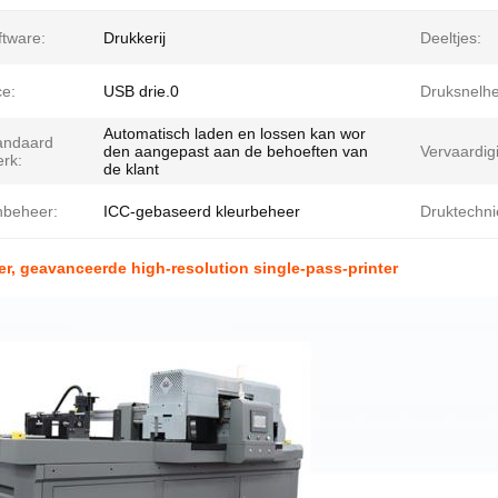
ftware:
Drukkerij
Deeltjes:
ce:
USB drie.0
Druksnelhe
Automatisch laden en lossen kan wor
tandaard
den aangepast aan de behoeften van
Vervaardig
rk:
de klant
nbeheer:
ICC-gebaseerd kleurbeheer
Druktechni
er, geavanceerde high-resolution single-pass-printer