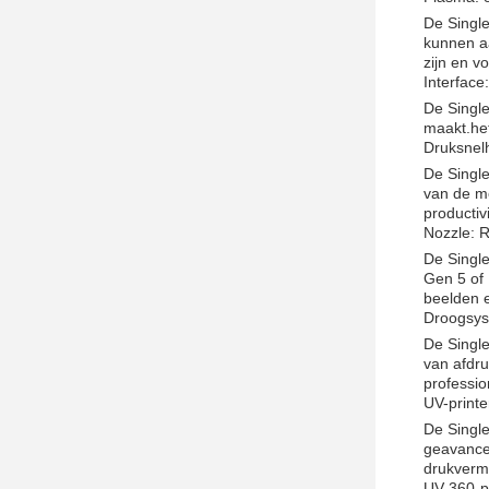
De Single
kunnen aa
zijn en v
Interface
De Single
maakt.het
Druksnelh
De Single
van de me
productiv
Nozzle: 
De Single
Gen 5 of 
beelden e
Droogsys
De Single
van afdru
professio
UV-printer
De Single
geavance
drukverm
UV 360-p