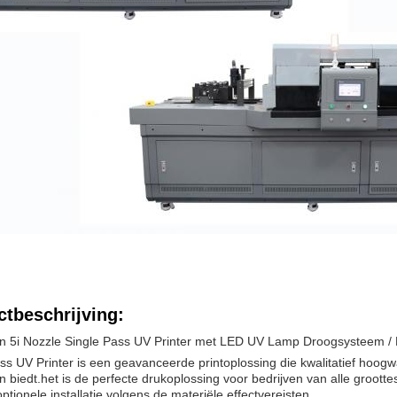
tbeschrijving:
n 5i Nozzle Single Pass UV Printer met LED UV Lamp Droogsysteem / P
ss UV Printer is een geavanceerde printoplossing die kwalitatief hoogwaa
n biedt.het is de perfecte drukoplossing voor bedrijven van alle grootte
ptionele installatie volgens de materiële effectvereisten