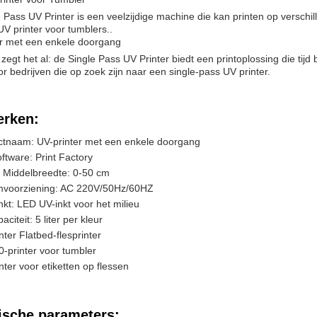
 Pass UV Printer is een veelzijdige machine die kan printen op verschi
UV printer voor tumblers..
er met een enkele doorgang
egt het al: de Single Pass UV Printer biedt een printoplossing die tijd 
r bedrijven die op zoek zijn naar een single-pass UV printer.
rken:
ctnaam: UV-printer met een enkele doorgang
oftware: Print Factory
 Middelbreedte: 0-50 cm
mvoorziening: AC 220V/50Hz/60HZ
nkt: LED UV-inkt voor het milieu
aciteit: 5 liter per kleur
nter Flatbed-flesprinter
-printer voor tumbler
nter voor etiketten op flessen
ische parameters: