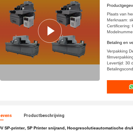
Productgege
Plaats van he
Merknaam: sk
Certificering:
Modelnummer
Betaling en 
Verpakking De
filmverpakkin
Levertijd: 30
Betalingscondi
evens
Productbeschrijving
V SP-printer
,
SP Printer snijrand
,
Hoogresolutieautomatische dru