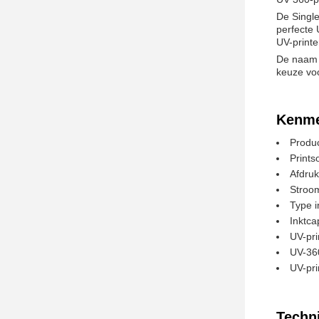
De Single
perfecte 
UV-print
De naam z
keuze voo
Kenme
Produ
Prints
Afdruk
Stroo
Type i
Inktcap
UV-pri
UV-360
UV-pri
Techn