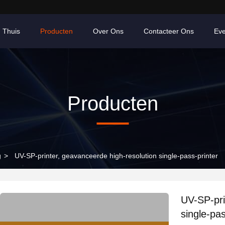
Thuis
Producten
Over Ons
Contacteer Ons
Ev
Producten
g
>
UV-SP-printer, geavanceerde high-resolution single-pass-printer
UV-SP-pri
single-pas