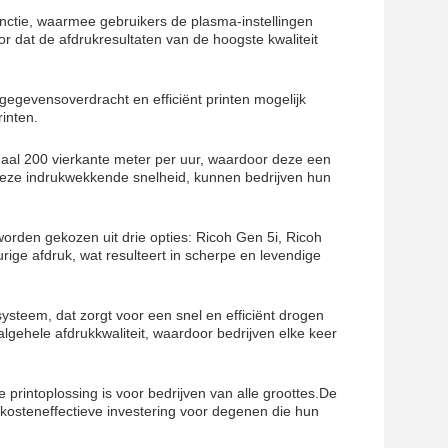
unctie, waarmee gebruikers de plasma-instellingen
 dat de afdrukresultaten van de hoogste kwaliteit
gegevensoverdracht en efficiënt printen mogelijk
inten.
maal 200 vierkante meter per uur, waardoor deze een
 deze indrukwekkende snelheid, kunnen bedrijven hun
 worden gekozen uit drie opties: Ricoh Gen 5i, Ricoh
ge afdruk, wat resulteert in scherpe en levendige
steem, dat zorgt voor een snel en efficiënt drogen
algehele afdrukkwaliteit, waardoor bedrijven elke keer
 printoplossing is voor bedrijven van alle groottes.De
osteneffectieve investering voor degenen die hun