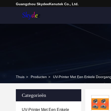
Guangzhou SkydeeKenutek Co., Ltd.
Thuis
>
Producten
>
UV-Printer Met Een Enkele Doorgan
Categorieën
UV-Printer Met Een Enkele