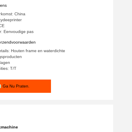
vens
rkomst: China
ydeeprinter
 CE
: Eenvoudige pas
verzendvoorwaarden
tails: Houten frame en waterdichte
gsproducten
 dagen
ties: T/T
Ga Nu Praten.
kmachine