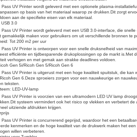
 Pass UV Printer wordt geleverd met een optionele plasma-installatief
npassen op basis van het materiaal waarop ze drukken.Dit zorgt ervoor
oldoen aan de specifieke eisen van elk materiaal.
: USB 3.0
 Pass UV Printer wordt geleverd met een USB 3.0-interface, die snelle 
 gemakkelijk maken voor gebruikers om uit verschillende bronnen te pr
eid: Tot 200 m2 per uur
 Pass UV Printer is ontworpen voor een snelle druksnelheid van maxi
est efficiënte en tijdbesparende drukoplossingen op de markt is.Met
iteit verhogen en met gemak aan strakke deadlines voldoen.
Ricoh Gen 5i/Ricoh Gen 5/Ricoh Gen 6
 Pass UV Printer is uitgerust met een hoge kwaliteit spuitstuk, die kan
Ricoh Gen 6.Deze sproeiers zorgen voor een nauwkeurige en nauwkeuri
n teksten.
teem: LED-UV-lamp
 Pass UV Printer is voorzien van een ultramodern LED UV lamp droogsy
kken.Dit systeem vermindert ook het risico op vlekken en verbetert de 
neel uitziende afdrukken krijgen.
prijs
 Pass UV Printer is concurrerend geprijsd, waardoor het een betaalbare
erde kenmerken en de hoge kwaliteit van de drukwerk maken het een k
ogen willen verbeteren.
rinter voor Tumbler