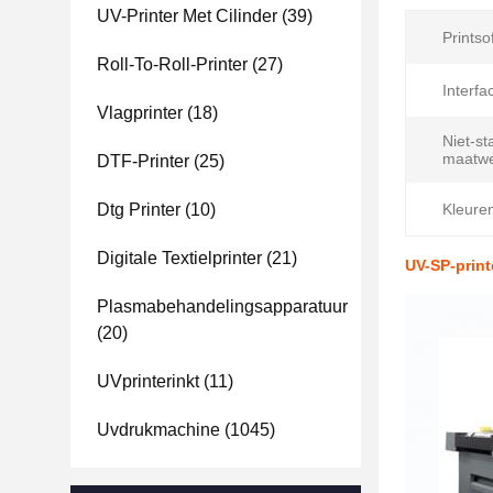
UV-Printer Met Cilinder
(39)
Printso
Roll-To-Roll-Printer
(27)
Interfa
Vlagprinter
(18)
Niet-s
maatwe
DTF-Printer
(25)
Dtg Printer
(10)
Kleure
Digitale Textielprinter
(21)
UV-SP-print
Plasmabehandelingsapparatuur
(20)
UVprinterinkt
(11)
Uvdrukmachine
(1045)