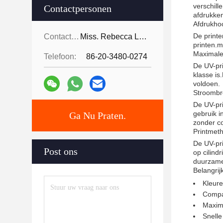
verschill
Contactpersonen
afdrukken
Afdrukho
De printe
Contactpersonen:
Miss. Rebecca Lee
printen.m
Maximale
Telefoon:
86-20-3480-0274
De UV-pri
klasse is
voldoen.
Stroombr
De UV-pri
gebruik i
Ga Nu Praten.
zonder co
Printmet
De UV-pri
Post ons
op cilind
duurzame 
Belangri
Kleure
Compat
Maxima
Snelle