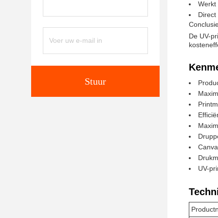
Werkt 
Direct
Conclusi
De UV-pri
kostenef
Kenme
Stuur
Produc
Maxima
Printm
Efficië
Maxim
Drupp
Canva
Drukm
UV-pri
Techn
Product