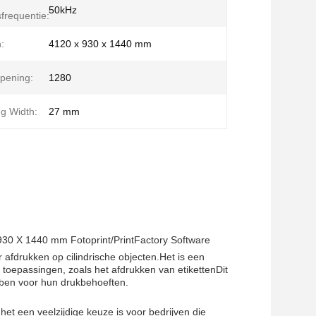
50kHz
frequentie:
:
4120 x 930 x 1440 mm
opening:
1280
ng Width:
27 mm
X 930 X 1440 mm Fotoprint/PrintFactory Software
 afdrukken op cilindrische objecten.Het is een
 toepassingen, zoals het afdrukken van etikettenDit
ebben voor hun drukbehoeften.
het een veelzijdige keuze is voor bedrijven die