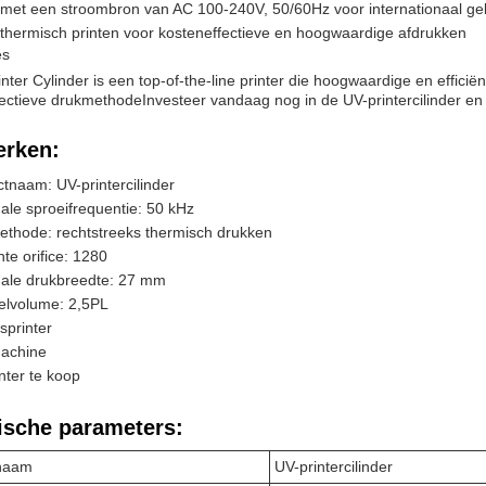
met een stroombron van AC 100-240V, 50/60Hz voor internationaal ge
 thermisch printen voor kosteneffectieve en hoogwaardige afdrukken
es
nter Cylinder is een top-of-the-line printer die hoogwaardige en efficiën
fectieve drukmethodeInvesteer vandaag nog in de UV-printercilinder 
rken:
tnaam: UV-printercilinder
le sproeifrequentie: 50 kHz
ethode: rechtstreeks thermisch drukken
nte orifice: 1280
ale drukbreedte: 27 mm
elvolume: 2,5PL
sprinter
achine
nter te koop
ische parameters:
naam
UV-printercilinder