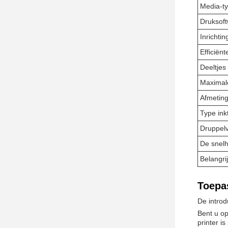
Media-t
Druksof
Inrichtin
Efficiën
Deeltjes
Maximale
Afmetin
Type ink
Druppel
De snelh
Belangri
Toepa
De introd
Bent u op
printer i