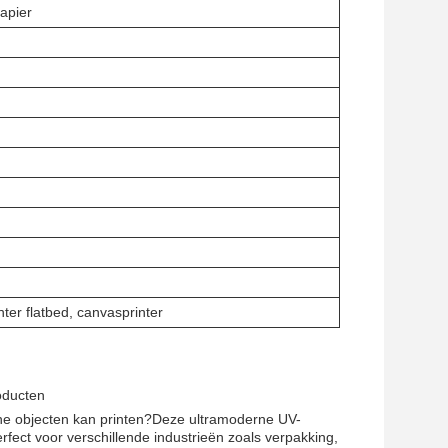
papier
nter flatbed, canvasprinter
oducten
ische objecten kan printen?Deze ultramoderne UV-
erfect voor verschillende industrieën zoals verpakking,