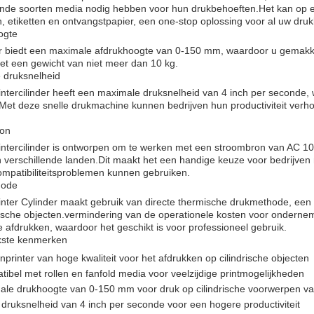
ende soorten media nodig hebben voor hun drukbehoeften.Het kan op e
, etiketten en ontvangstpapier, een one-stop oplossing voor al uw dru
ogte
r biedt een maximale afdrukhoogte van 0-150 mm, waardoor u gemakkeli
et een gewicht van niet meer dan 10 kg.
 druksnelheid
ntercilinder heeft een maximale druksnelheid van 4 inch per seconde, w
.Met deze snelle drukmachine kunnen bedrijven hun productiviteit verh
on
ntercilinder is ontworpen om te werken met een stroombron van AC 10
n verschillende landen.Dit maakt het een handige keuze voor bedrijven m
mpatibiliteitsproblemen kunnen gebruiken.
hode
nter Cylinder maakt gebruik van directe thermische drukmethode, een 
rische objecten.vermindering van de operationele kosten voor onderne
afdrukken, waardoor het geschikt is voor professioneel gebruik.
jkste kenmerken
nprinter van hoge kwaliteit voor het afdrukken op cilindrische objecten
ibel met rollen en fanfold media voor veelzijdige printmogelijkheden
le drukhoogte van 0-150 mm voor druk op cilindrische voorwerpen va
 druksnelheid van 4 inch per seconde voor een hogere productiviteit