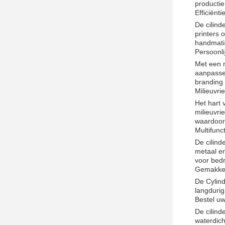
productie
Efficiënt
De cilind
printers 
handmatig
Persoonli
Met een 
aanpasse
branding
Milieuvrie
Het hart 
milieuvri
waardoor 
Multifunc
De cilind
metaal en
voor bedr
Gemakkel
De Cylind
langdurig
Bestel uw
De cilind
waterdic