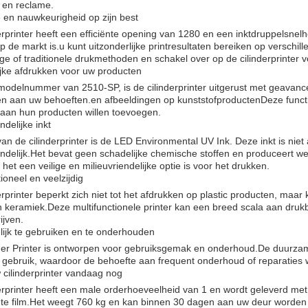
 en reclame.
ie en nauwkeurigheid op zijn best
erprinter heeft een efficiënte opening van 1280 en een inktdruppelsne
op de markt is.u kunt uitzonderlijke printresultaten bereiken op verschil
e of traditionele drukmethoden en schakel over op de cilinderprinter 
jke afdrukken voor uw producten
modelnummer van 2510-SP, is de cilinderprinter uitgerust met geavan
n aan uw behoeften.en afbeeldingen op kunststofproductenDeze functie
 aan hun producten willen toevoegen.
ndelijke inkt
van de cilinderprinter is de LED Environmental UV Ink. Deze inkt is ni
endelijk.Het bevat geen schadelijke chemische stoffen en produceert we
het een veilige en milieuvriendelijke optie is voor het drukken.
tioneel en veelzijdig
erprinter beperkt zich niet tot het afdrukken op plastic producten, maar
 keramiek.Deze multifunctionele printer kan een breed scala aan druk
ijven.
ijk te gebruiken en te onderhouden
er Printer is ontworpen voor gebruiksgemak en onderhoud.De duurzame 
 gebruik, waardoor de behoefte aan frequent onderhoud of reparaties 
 cilinderprinter vandaag nog
erprinter heeft een male orderhoeveelheid van 1 en wordt geleverd me
hte film.Het weegt 760 kg en kan binnen 30 dagen aan uw deur worden