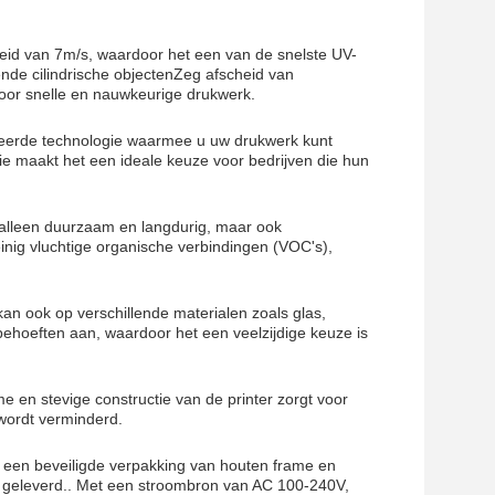
lheid van 7m/s, waardoor het een van de snelste UV-
lende cilindrische objectenZeg afscheid van
voor snelle en nauwkeurige drukwerk.
ceerde technologie waarmee u uw drukwerk kunt
 maakt het een ideale keuze voor bedrijven die hun
et alleen duurzaam en langdurig, maar ook
inig vluchtige organische verbindingen (VOC's),
 kan ook op verschillende materialen zoals glas,
behoeften aan, waardoor het een veelzijdige keuze is
en stevige constructie van de printer zorgt voor
wordt verminderd.
t een beveiligde verpakking van houten frame en
 geleverd.. Met een stroombron van AC 100-240V,