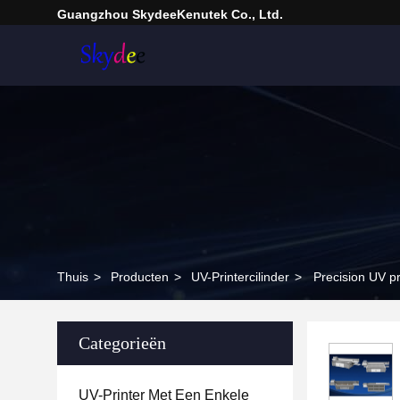
Guangzhou SkydeeKenutek Co., Ltd.
Thuis
>
Producten
>
UV-Printercilinder
>
Precision UV pri
Categorieën
UV-Printer Met Een Enkele