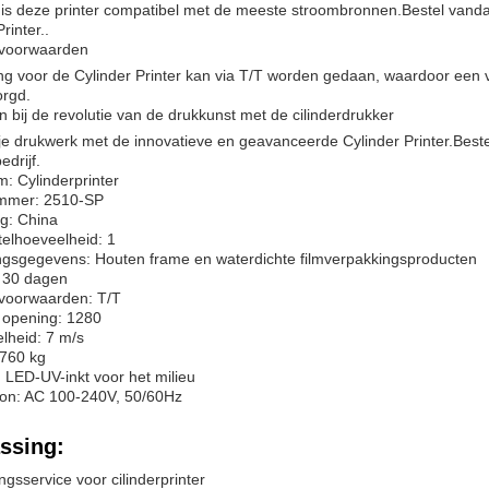
is deze printer compatibel met de meeste stroombronnen.Bestel vandaa
rinter..
svoorwaarden
ng voor de Cylinder Printer kan via T/T worden gedaan, waardoor een v
rgd.
an bij de revolutie van de drukkunst met de cilinderdrukker
je drukwerk met de innovatieve en geavanceerde Cylinder Printer.Bestel
edrijf.
: Cylinderprinter
mmer: 2510-SP
g: China
elhoeveelheid: 1
ngsgegevens: Houten frame en waterdichte filmverpakkingsproducten
: 30 dagen
svoorwaarden: T/T
e opening: 1280
elheid: 7 m/s
 760 kg
: LED-UV-inkt voor het milieu
on: AC 100-240V, 50/60Hz
ssing:
gsservice voor cilinderprinter