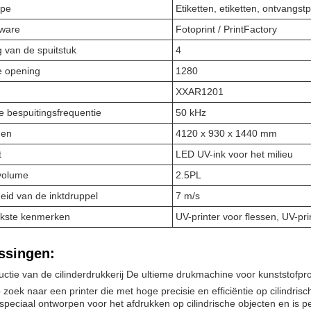
ype
Etiketten, etiketten, ontvangst
tware
Fotoprint / PrintFactory
g van de spuitstuk
4
te opening
1280
XXAR1201
 bespuitingsfrequentie
50 kHz
gen
4120 x 930 x 1440 mm
t
LED UV-ink voor het milieu
volume
2.5PL
eid van de inktdruppel
7 m/s
jkste kenmerken
UV-printer voor flessen, UV-pri
ssingen:
uctie van de cilinderdrukkerij De ultieme drukmachine voor kunststofpr
 zoek naar een printer die met hoge precisie en efficiëntie op cilindr
s speciaal ontworpen voor het afdrukken op cilindrische objecten en is p