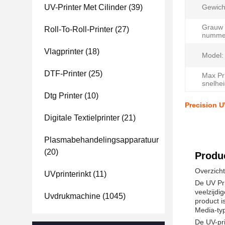
UV-Printer Met Cilinder
(39)
Gewich
Grauw 
Roll-To-Roll-Printer
(27)
numme
Vlagprinter
(18)
Model:
DTF-Printer
(25)
Max Pri
snelhei
Dtg Printer
(10)
Precision UV
Digitale Textielprinter
(21)
Plasmabehandelingsapparatuur
(20)
Produc
Overzicht
UVprinterinkt
(11)
De UV Pri
veelzijdi
Uvdrukmachine
(1045)
product i
Media-ty
De UV-pri