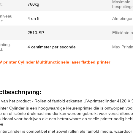
Maximale
t:
760kg
bespuitings
niveau
4 en 8
Afmetingen
r:
2510-SP
Efficiënte 
nting-
4 centimeter per seconde
Max Printi
d:
 printer Cylinder Multifunctionele laser flatbed printer
tbeschrijving:
 van het product - Rollen of fanfold etiketten UV-printercilinder 4120 
nter Cylinder is een hoogwaardige kleurenprinter die is ontworpen voor
ge en efficiënte drukmachine die kan worden gebruikt voor verschillende
s ideaal voor bedrijven die een betrouwbare en snelle printer nodig h
pe
ntercilinder is compatibel met zowel rollen als fanfold media, waardoor 