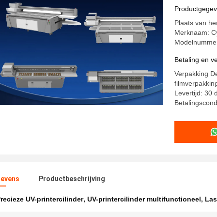
Productgege
Plaats van he
Merknaam: Cyl
Modelnummer
Betaling en 
Verpakking De
filmverpakkin
Levertijd: 30
Betalingscondi
evens
Productbeschrijving
recieze UV-printercilinder
,
UV-printercilinder multifunctioneel
,
Las