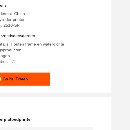
vens
rkomst: China
inder printer
: 2510-SP
verzendvoorwaarden
tails: Houten frame en waterdichte
gsproducten
 dagen
ties: T/T
Ga Nu Praten.
erplatbedprinter