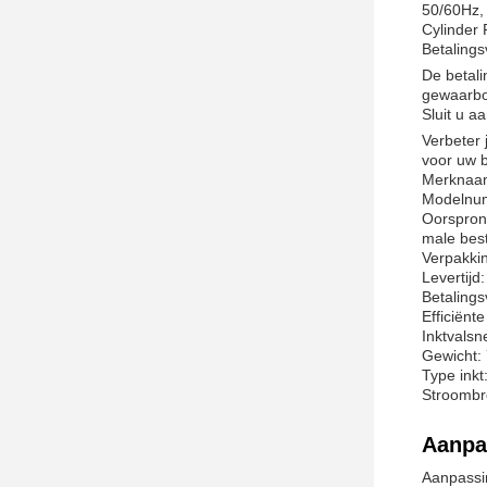
50/60Hz, 
Cylinder P
Betaling
De betali
gewaarbo
Sluit u a
Verbeter 
voor uw b
Merknaam
Modelnu
Oorspron
male best
Verpakki
Levertijd
Betaling
Efficiënt
Inktvalsn
Gewicht:
Type inkt
Stroombr
Aanpa
Aanpassin