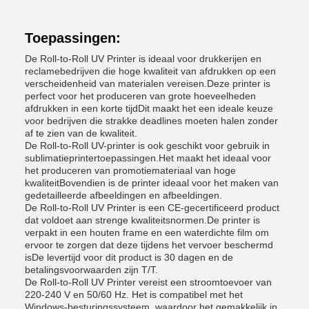
Toepassingen:
De Roll-to-Roll UV Printer is ideaal voor drukkerijen en
reclamebedrijven die hoge kwaliteit van afdrukken op een
verscheidenheid van materialen vereisen.Deze printer is
perfect voor het produceren van grote hoeveelheden
afdrukken in een korte tijdDit maakt het een ideale keuze
voor bedrijven die strakke deadlines moeten halen zonder
af te zien van de kwaliteit.
De Roll-to-Roll UV-printer is ook geschikt voor gebruik in
sublimatieprintertoepassingen.Het maakt het ideaal voor
het produceren van promotiemateriaal van hoge
kwaliteitBovendien is de printer ideaal voor het maken van
gedetailleerde afbeeldingen en afbeeldingen.
De Roll-to-Roll UV Printer is een CE-gecertificeerd product
dat voldoet aan strenge kwaliteitsnormen.De printer is
verpakt in een houten frame en een waterdichte film om
ervoor te zorgen dat deze tijdens het vervoer beschermd
isDe levertijd voor dit product is 30 dagen en de
betalingsvoorwaarden zijn T/T.
De Roll-to-Roll UV Printer vereist een stroomtoevoer van
220-240 V en 50/60 Hz. Het is compatibel met het
Windows-besturingssysteem, waardoor het gemakkelijk in