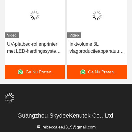
Video
Video
UV-platbed-rollenprinter
Inktvolume 3L
met LED-hardingssysteem
vlagproductieapparatuur
voor veelkleurig drukwerk
met fotoprint-ripsoftware
Ga Nu Praten.
Ga Nu Praten.
Guangzhou SkydeeKenutek Co., Ltd.
rebeccalee1319@gmail.com