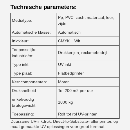
Technische parameters:
Pp, PVC, zacht materiaal, leer,
Mediatype:
zijde
Automatische klasse:
Automatisch
Inktkleur:
CMYK + Wit
Toepasselijke
Drukkerijen, reclamebedrijf
industrieën:
Type inkt:
UV-inkt
Type plaat:
Flatbedprinter
Kerncomponenten:
Motor
Druksnelheid:
Tot 200 m2 per uur
enkelvoudig
1000 kg
brutogewicht:
Toepassing:
Rolf tot rol UV-printen
Duurzame UV-inkdruk, Direct-to-Substrate-rollenprinter, op
maat gemaakte UV-oplossingen voor groot formaat