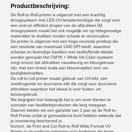
Productbeschrijving:
De Roll-to-Roll-printer is uitgerust met een krachtig
droogsysteem met LED-UV-lamptechnologie die zorgt voor
een snel en efficiënt drogen van de afdrukken.Dit
droogsysteem maakt het ook mogelijk om op hittegevoelige
materialen te drukken zonder schade te veroorzaken.
De printer is uitgerust met een hoge-resolutie printkop die
een resolutie van maximaal 1440 DPI biedt, waardoor
scherpe en levendige beelden met verbluffende details
worden gemaakt.Het CMYK + White Ink Color-systeem
zorgt ervoor dat afdrukken nauwkeurig en kleurgetrouw
zijn, met een breed scala aan kleurenopties voor uw
bedrijfsbehoeften.
De roll-to-roll printer maakt gebruik van UV-inkt, een
sneldrogende en duurzame inkt die zorgt voor duurzame
afdrukken.waardoor het ideaal is voor buiten- en
binnengebruik.
We begrijpen hoe belangrijk het is om onze klanten te
voorzien van kwaliteitsproducten die lang meegaan.
Daarom bieden we een garantie van 1 jaar op de Roll-to-
Roll Printer.zodat je gemoedsrust kunt hebben wetende dat
je investering beschermd is..
Kortom, de Print and Cut Roll-to-Roll Wide Format UV
Printer is de perfecte oplossing voor bedrijven die hoge